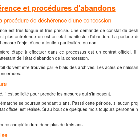
érence et procédures d'abandons
la procédure de déshérence d'une concession
ce est très longue et très précise. Une demande de constat de déshér
st plus entretenue ou est en état manifeste d'abandon. La période 
t encore l'objet d'une attention particulière ou non.
mière étape à effectuer dans ce processus est un contrat officiel. I
attestant de l'état d'abandon de la concession.
roit doivent être trouvés par le biais des archives. Les actes de naiss
concernées.
ure
vé, il est sollicité pour prendre les mesures qui s'imposent.
 démarche se poursuit pendant 3 ans. Passé cette période, si aucun pro
at officiel est réalisé. Si au bout de quelques mois toujours personne n
nce complète dure donc plus de trois ans.
ise