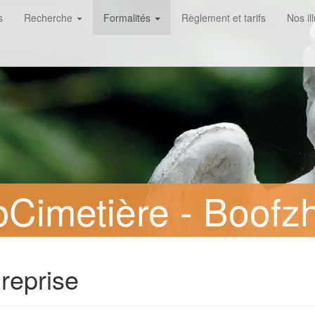
s
Recherche
Formalités
Règlement et tarifs
Nos il
Cimetière - Boofz
reprise