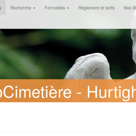
s
Recherche
Formalités
Règlement et tarifs
Nos il
Cimetière - Hurtig