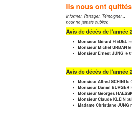
Ils nous ont quittés
Informer, Partager, Témoigner...
pour ne jamais oublier.
Avis de décès de l'année 
Monsieur Gérard FIEDEL
le
Monsieur Michel URBAN
le
Monsieur Ernest JUNG
le 0
Avis de décès de l'année 
Monsieur Alfred SCHINI
le 
Monsieur Daniel BURGER
l
Monsieur Georges HAESS
Monsieur Claude KLEIN
pub
Madame Christiane JUNG
n