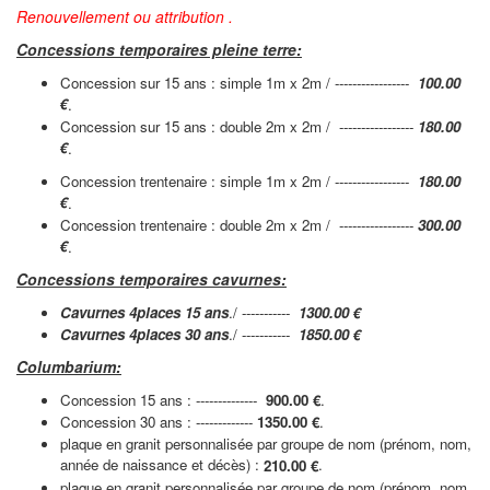
Renouvellement ou attribution .
Concessions temporaires pleine terre:
Concession sur 15 ans : simple 1m x 2m / -----------------
100.00
€
.
Concession
sur 15 ans
: double 2m x 2m / -----------------
180.00
€
.
Concession trentenaire : simple 1m x 2m / -----------------
180.00
€
.
Concession trentenaire : double 2m x 2m / -----------------
300.00
€
.
Concessions temporaires cavurnes:
Cavurnes 4places 15 ans
./ -----------
1300.00 €
Cavurnes 4places 30 ans
./ -----------
1850.00 €
Columbarium:
Concession 15 ans : --------------
900.00 €
.
Concession 30 ans : -------------
1350.00 €
.
plaque en granit personnalisée par groupe de nom
(prénom, nom,
année de naissance et décès) :
.
210.00 €
plaque en granit personnalisée par groupe de nom
(prénom, nom,