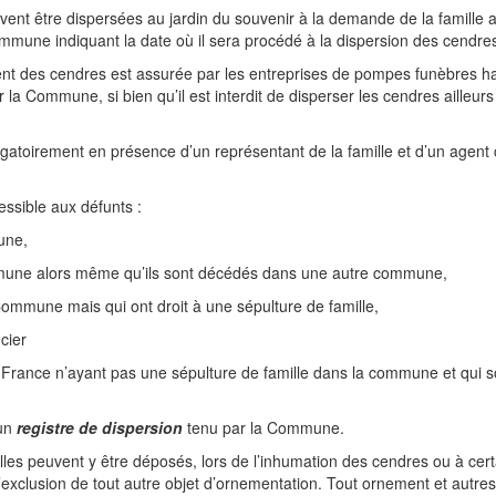
ent être dispersées au jardin du souvenir à la demande de la famille a
ommune indiquant la date où il sera procédé à la dispersion des cendre
nt des cendres est assurée par les entreprises de pompes funèbres habi
 la Commune, si bien qu’il est interdit de disperser les cendres ailleur
gatoirement en présence d’un représentant de la famille et d’un agen
essible aux défunts :
une,
mune alors même qu’ils sont décédés dans une autre commune,
ommune mais qui ont droit à une sépulture de famille,
ncier
France n’ayant pas une sépulture de famille dans la commune et qui sont
 un
registre de dispersion
tenu par la Commune.
lles peuvent y être déposés, lors de l’inhumation des cendres ou à cer
’exclusion de tout autre objet d’ornementation. Tout ornement et autres 