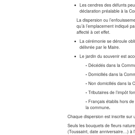
Les cendres des défunts peuv
déclaration préalable à la C
La dispersion ou l’enfouisseme
qu’à l’emplacement indiqué par
affecté à cet effet.
La cérémonie se déroule obli
délivrée par le Maire.
Le jardin du souvenir est acc
-
Décédés dans la Comm
-
Domiciliés dans la Com
-
Non domiciliés dans la C
-
Tributaires de l’impôt fo
-
Français établis hors de 
la commune
.
Chaque dispersion est inscrite sur
Seuls les bouquets de fleurs nature
(Toussaint, date anniversaire…) à l