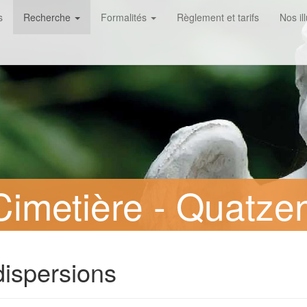
s
Recherche
Formalités
Règlement et tarifs
Nos il
imetière - Quatze
dispersions