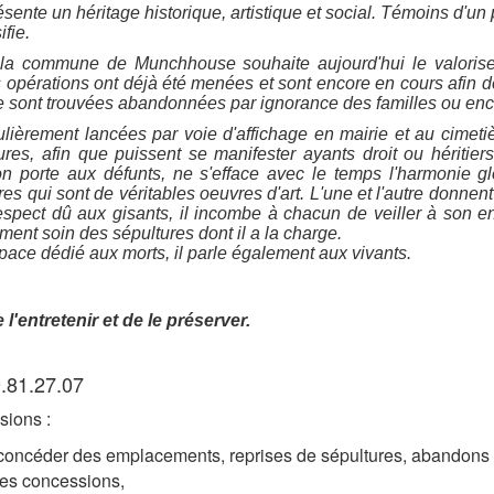
nte un héritage historique, artistique et social. Témoins d'un pa
ifie.
la commune de Munchhouse souhaite aujourd'hui le valoriser
urs opérations ont déjà été menées et sont encore en cours afi
se sont trouvées abandonnées par ignorance des familles ou encor
ulièrement lancées par voie d'affichage en mairie et au cimetiè
res, afin que puissent se manifester ayants droit ou héritie
on porte aux défunts, ne s'efface avec le temps l'harmonie gl
es qui sont de véritables oeuvres d'art. L'une et l'autre donnent 
respect dû aux gisants, il incombe à chacun de veiller à son e
ment soin des sépultures dont il a la charge.
space dédié aux morts, il parle également aux vivants.
 l'entretenir et de le préserver.
9.81.27.07
sions :
 concéder des emplacements, reprises de sépultures, abandons d
es concessions,