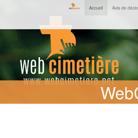
Accueil
Avis de décè
WebC