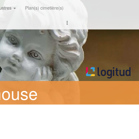
lustres
Plan(s) cimetière(s)
house