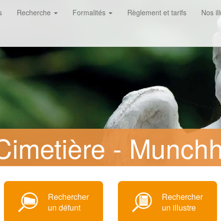
s
Recherche
Formalités
Règlement et tarifs
Nos il
imetière - Munch
Rechercher
Rechercher
un défunt
un illustre