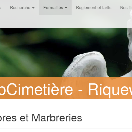
s
Recherche
Formalités
Règlement et tarifs
Nos il
Cimetière - Rique
res et Marbreries