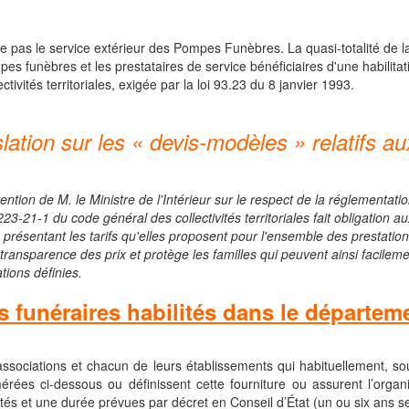
as le service extérieur des Pompes Funèbres. La quasi-totalité de la 
s funèbres et les prestataires de service bénéficiaires d'une habilitatio
ivités territoriales, exigée par la loi 93.23 du 8 janvier 1993.
islation sur les « devis-modèles » relatifs 
ention de M. le Ministre de l'Intérieur sur le respect de la réglementat
2223-21-1 du code général des collectivités territoriales fait obligatio
présentant les tarifs qu'elles proposent pour l'ensemble des prestations
transparence des prix et protège les familles qui peuvent ainsi facilem
tions définies.
s funéraires habilités dans le départe
 associations et chacun de leurs établissements qui habituellement, s
rées ci-dessous ou définissent cette fourniture ou assurent l’organi
lités et une durée prévues par décret en Conseil d’État (un ou six ans se