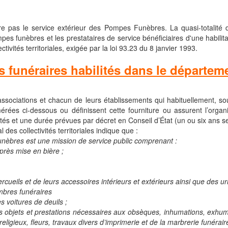
 pas le service extérieur des Pompes Funèbres. La quasi-totalité d
es funèbres et les prestataires de service bénéficiaires d'une habilitati
ivités territoriales, exigée par la loi 93.23 du 8 janvier 1993.
s funéraires habilités dans le départe
 associations et chacun de leurs établissements qui habituellement, s
rées ci-dessous ou définissent cette fourniture ou assurent l’organi
lités et une durée prévues par décret en Conseil d’État (un ou six ans se
des collectivités territoriales indique que :
unèbres est une mission de service public comprenant :
près mise en bière ;
rcueils et de leurs accessoires intérieurs et extérieurs ainsi que des u
ambres funéraires
s voitures de deuils ;
s objets et prestations nécessaires aux obsèques, inhumations, exhuma
ligieux, fleurs, travaux divers d’imprimerie et de la marbrerie funérair