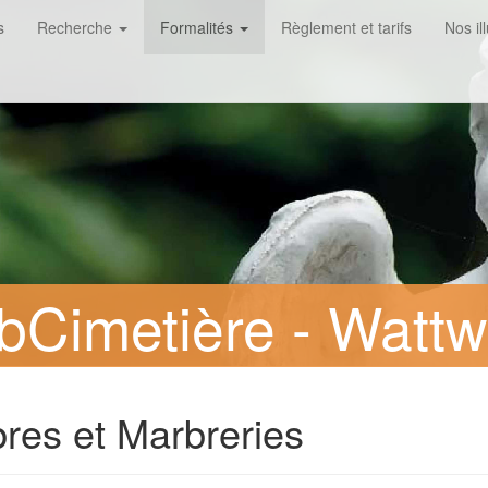
s
Recherche
Formalités
Règlement et tarifs
Nos il
Cimetière - Wattwi
res et Marbreries