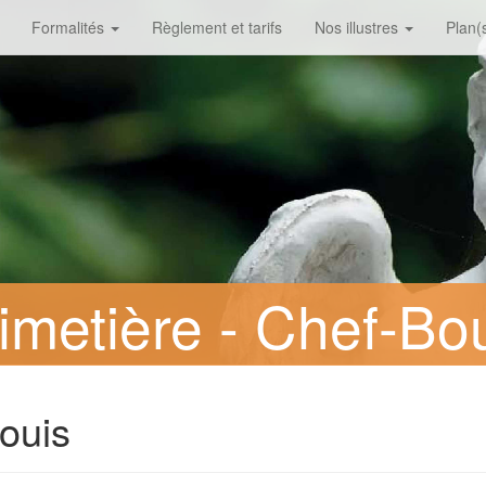
Formalités
Règlement et tarifs
Nos illustres
Plan(s
metière - Chef-Bo
ouis