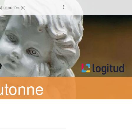
) cimetière(s)
utonne