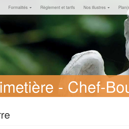
Formalités
Règlement et tarifs
Nos illustres
Plan(s
metière - Chef-Bo
re