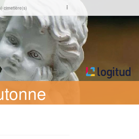
) cimetière(s)
utonne