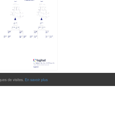
ques de visites.
En savoir plus
tud Solutions
Outil télé-assistance