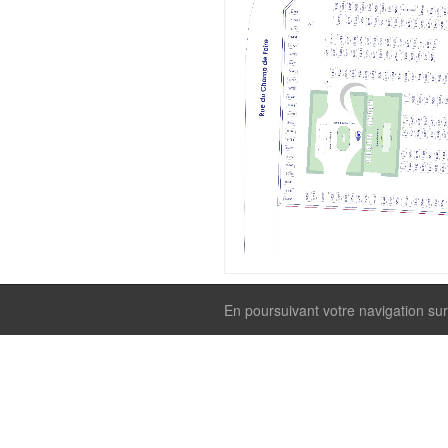
En poursuivant votre navigation sur 
WebCimetière
Nous contac