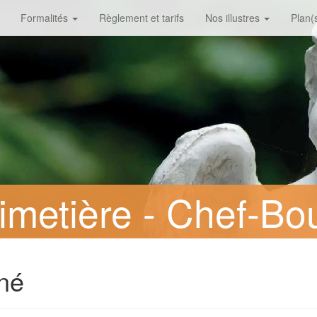
Formalités
Règlement et tarifs
Nos illustres
Plan(s
metière - Chef-Bo
né