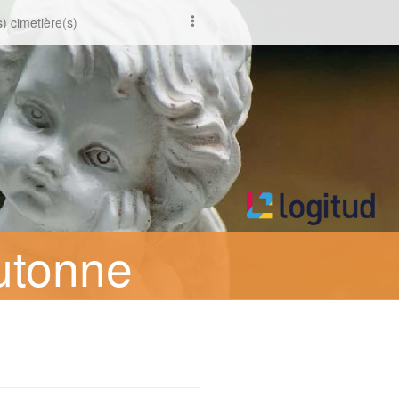
) cimetière(s)
utonne