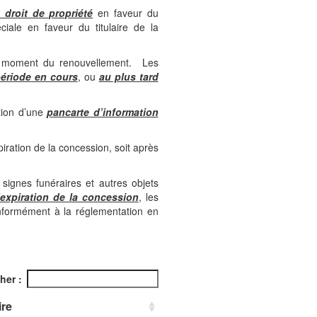
 droit de propriété
en faveur du
ciale en faveur du titulaire de la
 au moment du renouvellement. Les
période en cours
, ou
au plus tard
tion d’une
pancarte d’information
iration de la concession, soit après
 signes funéraires et autres objets
’expiration de la concession
, les
formément à la réglementation en
her :
re