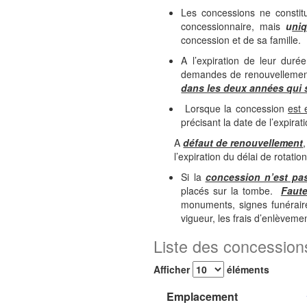
Les concessions ne constit
concessionnaire, mais
u
ni
concession et de sa famille.
A l’expiration de leur dur
demandes de renouvellemen
dans les deux années qui s
Lorsque la concession
est 
précisant la date de l’expira
A
défaut de renouvellement
,
l’expiration du délai de rotati
Si la
concession n’est pa
placés sur la tombe.
Faute
monuments, signes funérair
vigueur, les frais d’enlèvemen
Liste des concessio
Afficher
éléments
Emplacement