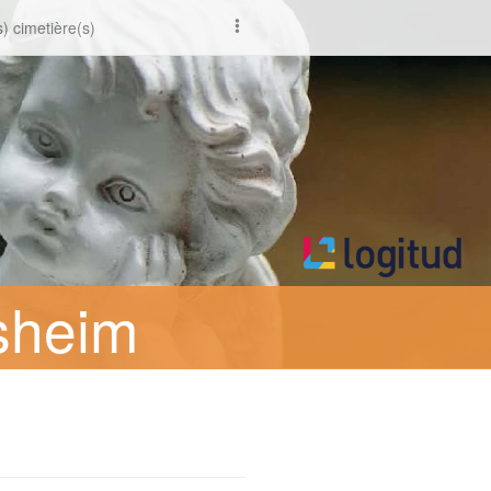
) cimetière(s)
sheim