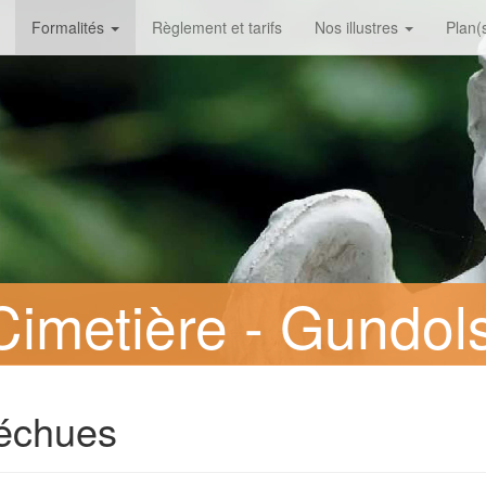
Formalités
Règlement et tarifs
Nos illustres
Plan(s
imetière - Gundol
échues