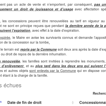
uent pas un acte de vente et n’emportent, par conséquent,
pas un
quement un droit de jouissance et d’usage
avec affectation spé
ée, les concessions peuvent être renouvelées au tarif en vigueur
t ne sont en principe reçues que pendant
la dernière année de la 
uivent l’expiration
, avec effet à la date d’expiration.
expirée
, le Maire en avise les survivants connus et demande l’apposi
tion de la concession sur la tombe
.
le terrain est
repris par la Commune
soit deux ans après la date d’exp
on ou droit de repos de la dernière inhumation.
s renouvelée
, les familles sont invitées à reprendre les monuments,
 d’enlèvement
et au
plus tard dans les deux ans qui suivent l
es et autres objets
sont enlevés par la Commune
qui en dispose con
t étant à la charge de la famille.
ns échues
Recherc
Date de fin de droit
Concessionnai