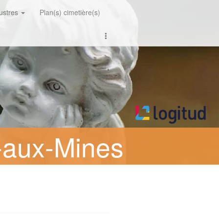
lustres
Plan(s) cimetière(s)
-aux-Mines