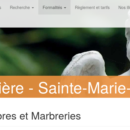
s
Recherche
Formalités
Règlement et tarifs
Nos il
ère - Sainte-Marie
res et Marbreries