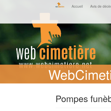
Accueil
Avis de décè
WebCimeti
Pompes funèb