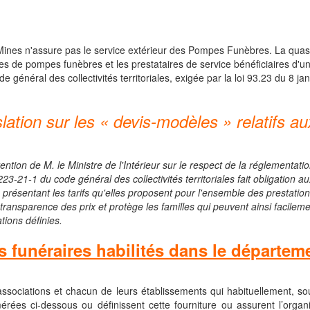
es n'assure pas le service extérieur des Pompes Funèbres. La quasi-t
ses de pompes funèbres et les prestataires de service bénéficiaires d'une
e général des collectivités territoriales, exigée par la loi 93.23 du 8 ja
islation sur les « devis-modèles » relatifs 
ention de M. le Ministre de l'Intérieur sur le respect de la réglementat
2223-21-1 du code général des collectivités territoriales fait obligatio
présentant les tarifs qu'elles proposent pour l'ensemble des prestations
transparence des prix et protège les familles qui peuvent ainsi facilem
tions définies.
s funéraires habilités dans le départe
 associations et chacun de leurs établissements qui habituellement, s
rées ci-dessous ou définissent cette fourniture ou assurent l’organi