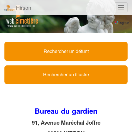
Hirson
Navig
Rechercher un défunt
Rechercher un illustre
_________________________________
Bureau du gardien
91, Avenue Maréchal Joffre