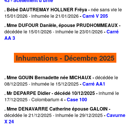
43 - Scellement d'urne
. Bébé DAUTREMAY HOLLNER Frëya -
née sans vie le
15/01/2026 - inhumée le 21/01/2026
-
Carré V 205
. Mme DUFOUR Danièle, épouse PRUDHOMMEAUX -
décédée le 15/01/2026 - inhumée le 23/01/2026
-
Carré
AA 3
Inhumations - Décembre 2025
. Mme GOUIN Bernadette née MICHAUX -
décédée le
08/12/2025 - inhumée le 15/12/2025
-
Carré AA1
. Mr DEPARPE Didier - décédé 10/12/2025 -
inhumé le
17/12/2025 - Colombarium 4
-
Case 100
. Mme DENAVARRE Catherine épouse GALOIN -
décédée le 21/12/2025 - inhumée le 29/12/2025
-
Cavurne
X 24