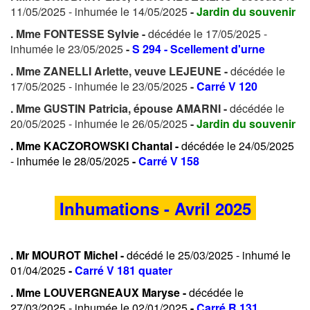
11/05/2025 - inhumée le 14/05/2025
-
Jardin du souvenir
. Mme FONTESSE Sylvie -
décédée le 17/05/2025 -
inhumée le 23/05/2025
-
S 294 - Scellement d'urne
. Mme ZANELLI Arlette, veuve LEJEUNE -
décédée le
17/05/2025 - inhumée le 23/05/2025
-
Carré V 120
. Mme GUSTIN Patricia, épouse AMARNI -
décédée le
20/05/2025 - inhumée le 26/05/2025
-
Jardin du souvenir
. Mme KACZOROWSKI Chantal -
décédée le 24/05/2025
- inhumée le 28/05/2025
-
Carré V 158
Inhumations - Avril 2025
. Mr MOUROT Michel -
décédé le 25/03/2025 - inhumé le
01/04/2025
-
Carré V 181 quater
. Mme LOUVERGNEAUX Maryse -
décédée le
27/03/2025 - inhumée le 02/01/2025
-
Carré R 131